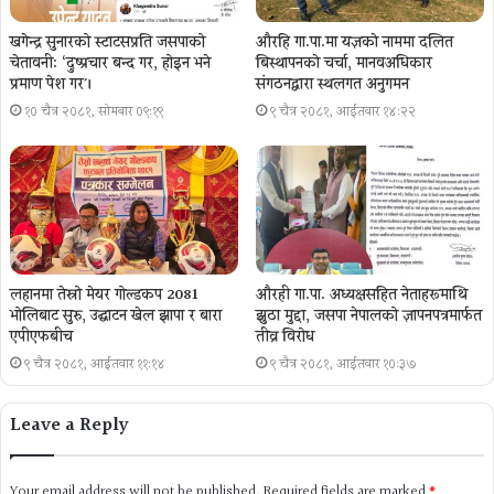
खगेन्द्र सुनारको स्टाटसप्रति जसपाको
औरहि गा.पा.मा यज्ञकाे नाममा दलित
चेतावनी: ‘दुष्प्रचार बन्द गर, होइन भने
बिस्थापनकाे चर्चा, मानवअधिकार
प्रमाण पेश गर´।
संगठनद्वारा स्थलगत अनुगमन
१० चैत्र २०८१, सोमबार ०९:१९
९ चैत्र २०८१, आईतवार १४:२२
लहानमा तेस्रो मेयर गोल्डकप 2081
औरही गा.पा. अध्यक्षसहित नेताहरूमाथि
भोलिबाट सुरु, उद्घाटन खेल झापा र बारा
झुठा मुद्दा, जसपा नेपालको ज्ञापनपत्रमार्फत
एपीएफबीच
तीव्र विरोध
९ चैत्र २०८१, आईतवार ११:१४
९ चैत्र २०८१, आईतवार १०:३७
Leave a Reply
Your email address will not be published.
Required fields are marked
*