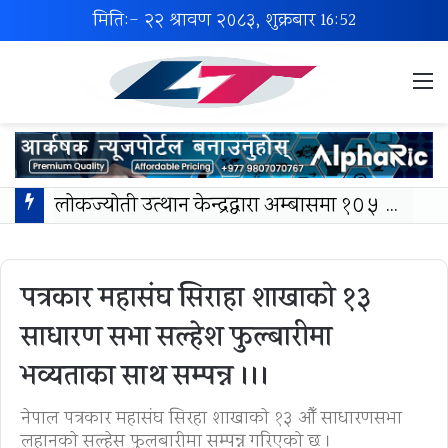
मिति:- २२ श्रावण २०८३, शुक्रबार
16:52
M
लोकज्योती उत्थान केन्द्रद्वारा अम्बासमा १०५ विपन्न विद्यार्थीलाई शैक्षिक तथा खेलकुद सामग्री वितरण
पत्रकार महासंघ सिराहा शाखाको १३
साधारण सभा सल्हेश फुल्बारीमा
भव्यताका साथ सम्पन्न ।।।
नेपाल पत्रकार महासंघ सिरहा शाखाकाे १३ औँ साधारणसभा
लहानकाे सल्हेस फुलबारीमा सम्पन्न गरिएको छ ।