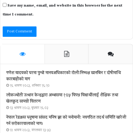
Save my name, email, and website in this browser for the next
time I comment.
गणेश यादवको घरमा पुग्याे मानवअधिकारकाे टोली:निष्पक्ष छानबिन र दोषीमाथि
कारबाहीको माग
१६ श्रावण २०८३, शनिबार १६:१०
लोकज्योती उत्थान केन्द्रद्वारा अम्बासमा १०५ विपन्न विद्यार्थीलाई शैक्षिक तथा
खेलकुद सामग्री वितरण
१३ श्रावण २०८३, बुधबार १६:०३
नेपाल रेडक्रस धनुषामा सांसद मनिष झा को मनोमानी: नवगठित तदर्थ समिति खारेजी
गर्न सरोकारवालाको माग।
१२ श्रावण २०८३, मंगलवार १३:५३