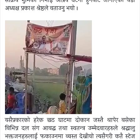
सक्रिय भुमिका निभाई अप्रिय घटना हुनवाट जोगाएको वडा
अध्यक्ष प्रकाश श्रेष्ठले वताउनु भयो ।
यसैप्रकारको हरेक छठ घाटमा दोकान जस्तै थापेर वसेका
विभिन्न दल संग आवद्ध तथा स्वतन्त्र उम्मेदवारहरुले श्रद्धालु
भक्तजनहरुलाई फकाउनमा व्यस्त देखीयो त्यसैगरी कतै स्टेज