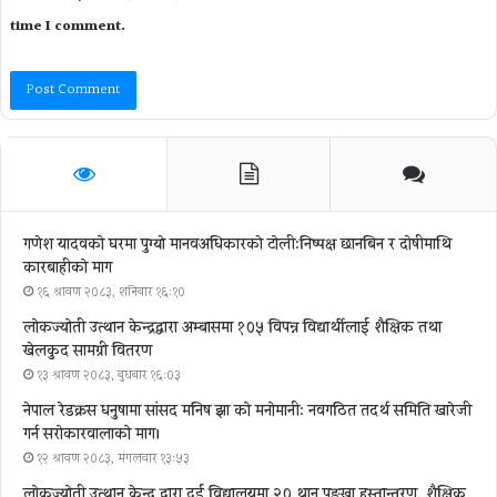
time I comment.
गणेश यादवको घरमा पुग्याे मानवअधिकारकाे टोली:निष्पक्ष छानबिन र दोषीमाथि
कारबाहीको माग
१६ श्रावण २०८३, शनिबार १६:१०
लोकज्योती उत्थान केन्द्रद्वारा अम्बासमा १०५ विपन्न विद्यार्थीलाई शैक्षिक तथा
खेलकुद सामग्री वितरण
१३ श्रावण २०८३, बुधबार १६:०३
नेपाल रेडक्रस धनुषामा सांसद मनिष झा को मनोमानी: नवगठित तदर्थ समिति खारेजी
गर्न सरोकारवालाको माग।
१२ श्रावण २०८३, मंगलवार १३:५३
लोकज्योती उत्थान केन्द्र द्वारा दुई विद्यालयमा २० थान पङ्खा हस्तान्तरण, शैक्षिक