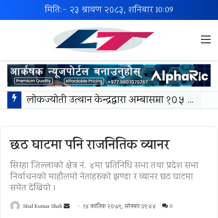
मिति:- २३ श्रावण २०८३, शनिबार
10:09
M
लोकज्योती उत्थान केन्द्रद्वारा अम्बासमा १०५ विपन्न विद्यार्थीलाई शैक्षिक तथा खेलकुद सामग्री वितरण
छठ घाटमा पनि राजनितिक व्यानर
सिरहा जिल्लाको क्षेत्र नं. ४मा प्रतिनिधि सभा तथा प्रदेश सभा
निर्वाचनको माहौलमो नेताहरुको झण्डा र व्यानर छठ घाटमा
समेत देखियो ।
Send
Sital Kumar Shah
१४ कार्तिक २०७९, सोमबार ०९:४४
0
an