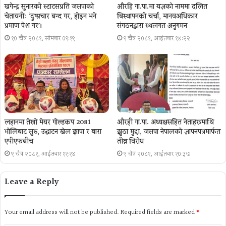
खगेन्द्र सुनारको स्टाटसप्रति जसपाको
औरहि गा.पा.मा यज्ञकाे नाममा दलित
चेतावनी: ‘दुष्प्रचार बन्द गर, होइन भने
बिस्थापनकाे चर्चा, मानवअधिकार
प्रमाण पेश गर´।
संगठनद्वारा स्थलगत अनुगमन
१० चैत्र २०८१, सोमबार ०९:१९
९ चैत्र २०८१, आईतवार १४:२२
लहानमा तेस्रो मेयर गोल्डकप 2081
औरही गा.पा. अध्यक्षसहित नेताहरूमाथि
भोलिबाट सुरु, उद्घाटन खेल झापा र बारा
झुठा मुद्दा, जसपा नेपालको ज्ञापनपत्रमार्फत
एपीएफबीच
तीव्र विरोध
९ चैत्र २०८१, आईतवार ११:१४
९ चैत्र २०८१, आईतवार १०:३७
Leave a Reply
Your email address will not be published.
Required fields are marked
*