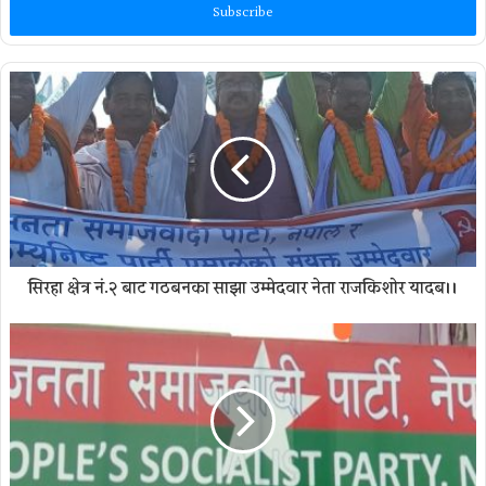
address
सिरहा क्षेत्र नं.२ बाट गठबन्धनका साझा उम्मेदवार नेता राजकिशाेर यादब।।