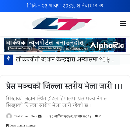
मिति:- २३ श्रावण २०८३, शनिबार
18:49
M
लोकज्योती उत्थान केन्द्रद्वारा अम्बासमा १०५ विपन्न विद्यार्थीलाई शैक्षिक तथा खेलकुद सामग्री वितरण
प्रेस मञ्चको जिल्ला स्तरीय भेला जारी ।।।
सिरहाको लहान स्थित होटल हिमालमा प्रेस मञ्च नेपाल
सिरहाको जिल्ला स्तरीय भेला जारी रहेको छ ।
Send
Sital Kumar Shah
२६ आश्विन २०७९, बुधबार ०८:१५
0
an
Less than a minute