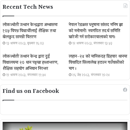
Recent Tech News
लोकज्योती उत्थान केन्द्रद्वारा अम्बासमा
नेपाल रेडक्रस धनुषामा सांसद मनिष झा
१०५ विपन्न विद्यार्थीलाई शैक्षिक तथा
को मनोमानी: नवगठित तदर्थ समिति
खेलकुद सामग्री वितरण
खारेजी गर्न सरोकारवालाको माग।
१३ श्रावण २०८३, बुधबार १६:०३
१२ श्रावण २०८३, मंगलवार १३:५३
लोकज्योती उत्थान केन्द्र द्वारा दुई
लहान–२४ को मानिकदह डिहवार थानमा
विद्यालयमा २० थान पङ्खा हस्तान्तरण,
विवादित सिलालेख हटाउन गाउँवासीको
शैक्षिक सहयोग अभियान निरन्तर
माग ।
१२ श्रावण २०८३, मंगलवार ११:५४
२६ जेष्ठ २०८३, मंगलवार १०:२४
Find us on Facebook