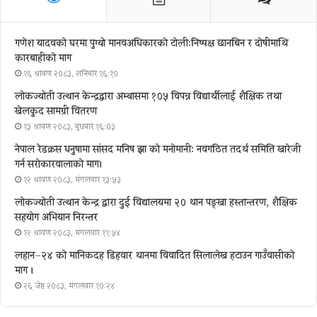
गणेश यादवको घरमा पुग्याे मानवअधिकारकाे टोली:निष्पक्ष छानबिन र दोषीमाथि
कारबाहीको माग
१६ श्रावण २०८३, शनिबार १६:१०
लोकज्योती उत्थान केन्द्रद्वारा अम्बासमा १०५ विपन्न विद्यार्थीलाई शैक्षिक तथा
खेलकुद सामग्री वितरण
१३ श्रावण २०८३, बुधबार १६:०३
नेपाल रेडक्रस धनुषामा सांसद मनिष झा को मनोमानी: नवगठित तदर्थ समिति खारेजी
गर्न सरोकारवालाको माग।
१२ श्रावण २०८३, मंगलवार १३:५३
लोकज्योती उत्थान केन्द्र द्वारा दुई विद्यालयमा २० थान पङ्खा हस्तान्तरण, शैक्षिक
सहयोग अभियान निरन्तर
१२ श्रावण २०८३, मंगलवार ११:५४
लहान–२४ को मानिकदह डिहवार थानमा विवादित सिलालेख हटाउन गाउँवासीको
माग ।
२६ जेष्ठ २०८३, मंगलवार १०:२४