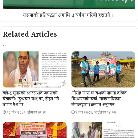
जसपाकाे प्रतिबद्धता अगामि ५ बर्षमा गरिबी हटाउने ।।
Related Articles
खगेन्द्र सुनारको स्टाटसप्रति जसपाको
औरहि गा.पा.मा यज्ञकाे नाममा दलित
चेतावनी: ‘दुष्प्रचार बन्द गर, होइन भने
बिस्थापनकाे चर्चा, मानवअधिकार
प्रमाण पेश गर´।
संगठनद्वारा स्थलगत अनुगमन
१० चैत्र २०८१, सोमबार ०९:१९
९ चैत्र २०८१, आईतवार १४:२२