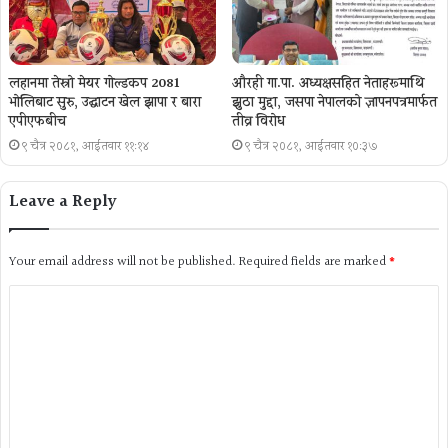
लहानमा तेस्रो मेयर गोल्डकप 2081
औरही गा.पा. अध्यक्षसहित नेताहरूमाथि
भोलिबाट सुरु, उद्घाटन खेल झापा र बारा
झुठा मुद्दा, जसपा नेपालको ज्ञापनपत्रमार्फत
एपीएफबीच
तीव्र विरोध
९ चैत्र २०८१, आईतवार ११:१४
९ चैत्र २०८१, आईतवार १०:३७
Leave a Reply
Your email address will not be published.
Required fields are marked
*