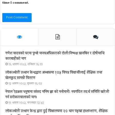
time I comment.
गणेश यादवको घरमा पुग्याे मानवअधिकारकाे टोली:निष्पक्ष छानबिन र दोषीमाथि
कारबाहीको माग
१६ श्रावण २०८३, शनिबार १६:१०
लोकज्योती उत्थान केन्द्रद्वारा अम्बासमा १०५ विपन्न विद्यार्थीलाई शैक्षिक तथा
खेलकुद सामग्री वितरण
१३ श्रावण २०८३, बुधबार १६:०३
नेपाल रेडक्रस धनुषामा सांसद मनिष झा को मनोमानी: नवगठित तदर्थ समिति खारेजी
गर्न सरोकारवालाको माग।
१२ श्रावण २०८३, मंगलवार १३:५३
लोकज्योती उत्थान केन्द्र द्वारा दुई विद्यालयमा २० थान पङ्खा हस्तान्तरण, शैक्षिक