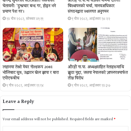
खगेन्द्र सुनारको स्टाटसप्रति जसपाको
औरहि गा.पा.मा यज्ञकाे नाममा दलित
चेतावनी: ‘दुष्प्रचार बन्द गर, होइन भने
बिस्थापनकाे चर्चा, मानवअधिकार
प्रमाण पेश गर´।
संगठनद्वारा स्थलगत अनुगमन
१० चैत्र २०८१, सोमबार ०९:१९
९ चैत्र २०८१, आईतवार १४:२२
लहानमा तेस्रो मेयर गोल्डकप 2081
औरही गा.पा. अध्यक्षसहित नेताहरूमाथि
भोलिबाट सुरु, उद्घाटन खेल झापा र बारा
झुठा मुद्दा, जसपा नेपालको ज्ञापनपत्रमार्फत
एपीएफबीच
तीव्र विरोध
९ चैत्र २०८१, आईतवार ११:१४
९ चैत्र २०८१, आईतवार १०:३७
Leave a Reply
Your email address will not be published.
Required fields are marked
*