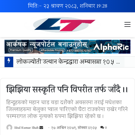
मिति:- २३ श्रावण २०८३, शनिबार
19:28
M
लोकज्योती उत्थान केन्द्रद्वारा अम्बासमा १०५ विपन्न विद्यार्थीलाई शैक्षिक तथा खेलकुद सामग्री वितरण
झिझिया सस्कृति पनि विपरीत तर्फ जाँदै ।।
हिन्दूहरूको महान चाड वडा दशैको अवसरमा तराई मधेशका
जिल्लाहरूमा बेलुका प्वाल पारिएको घैटा टाउकोमा राखेर गरिने
परम्परागत लोक नृत्यकाे रूपमा झिझिया रहेकाे छ ।
Send
Sital Kumar Shah
१७ आश्विन २०७९, सोमबार ०१:०५
0
an