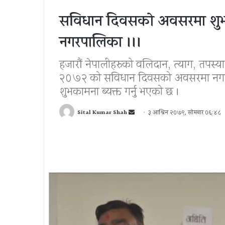
सविधान दिवसको अवसरमा शुभका
नगरपालिका ।।।
हजारौं नेपालीहरुको वलिदान, त्याग, तपस्
२०७२ को सविधान दिवसको अवसरमा नगरप
शुभकामना ब्यक्त गर्नु भएको छ ।
Send
Sital Kumar Shah
३ आश्विन २०७९, सोमबार ०६:४८
an
email