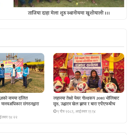
ताजिया दाहा मेला शुरु स्थानीयमा खुशीयाली ।।।
ज्ञकाे नाममा दलित
लहानमा तेस्रो मेयर गोल्डकप 2081 भोलिबाट
ा, मानवअधिकार संगठनद्वारा
सुरु, उद्घाटन खेल झापा र बारा एपीएफबीच
९ चैत्र २०८१, आईतवार ११:१४
आईतवार १४:२२