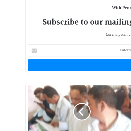
With Pro
Subscribe to our mailing
Lorem ipsum do
Enter
your
Email
address