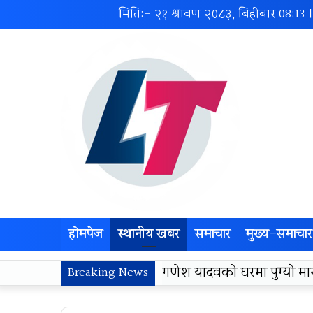
मिति:- २१ श्रावण २०८३, बिहीबार
08:13
होमपेज
स्थानीय खबर
समाचार
मुख्य-समाचार
लोकज्योती उत्थान केन्द्रद्वा
Breaking News