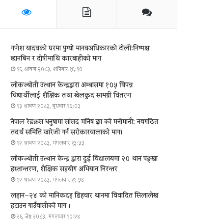
गणेश यादवको घरमा पुग्याे मानवअधिकारकाे टोली:निष्पक्ष
छानबिन र दोषीमाथि कारबाहीको माग
१६ श्रावण २०८३, शनिबार १६:१०
लोकज्योती उत्थान केन्द्रद्वारा अम्बासमा १०५ विपन्न
विद्यार्थीलाई शैक्षिक तथा खेलकुद सामग्री वितरण
१३ श्रावण २०८३, बुधबार १६:०३
नेपाल रेडक्रस धनुषामा सांसद मनिष झा को मनोमानी: नवगठित
तदर्थ समिति खारेजी गर्न सरोकारवालाको माग।
१२ श्रावण २०८३, मंगलवार १३:५३
लोकज्योती उत्थान केन्द्र द्वारा दुई विद्यालयमा २० थान पङ्खा
हस्तान्तरण, शैक्षिक सहयोग अभियान निरन्तर
१२ श्रावण २०८३, मंगलवार ११:५४
लहान–२४ को मानिकदह डिहवार थानमा विवादित सिलालेख
हटाउन गाउँवासीको माग ।
२६ जेष्ठ २०८३, मंगलवार १०:२४