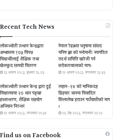
Recent Tech News
लोकज्योती उत्थान केन्द्रद्वारा
नेपाल रेडक्रस धनुषामा सांसद
अम्बासमा १०५ विपन्न
मनिष झा को मनोमानी: नवगठित
विद्यार्थीलाई शैक्षिक तथा
तदर्थ समिति खारेजी गर्न
खेलकुद सामग्री वितरण
सरोकारवालाको माग।
१३ श्रावण २०८३, बुधबार १६:०३
१२ श्रावण २०८३, मंगलवार १३:५३
लोकज्योती उत्थान केन्द्र द्वारा दुई
लहान–२४ को मानिकदह
विद्यालयमा २० थान पङ्खा
डिहवार थानमा विवादित
हस्तान्तरण, शैक्षिक सहयोग
सिलालेख हटाउन गाउँवासीको माग
अभियान निरन्तर
।
१२ श्रावण २०८३, मंगलवार ११:५४
२६ जेष्ठ २०८३, मंगलवार १०:२४
Find us on Facebook