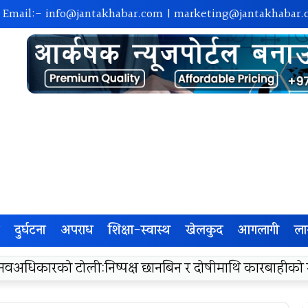
| Email:-
info@jantakhabar.com
|
marketing@jantakhabar.
दुर्घटना
अपराध
शिक्षा-स्वास्थ
खेलकुद
आगलागी
ला
रा अम्बासमा १०५ विपन्न विद्यार्थीलाई शैक्षिक तथा खेलकुद सामग