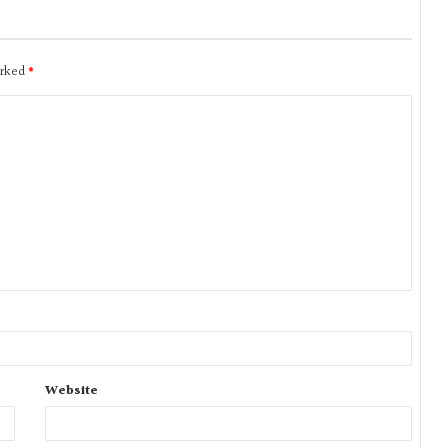
arked
*
Website