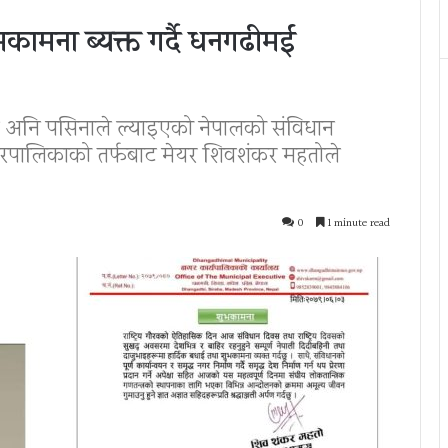
मना ब्यक्त गर्दै धनगढीमई
या अनि पसिनाले ल्याइएको नेपालको संविधान
ालिकाको तर्फबाट मेयर शिवशंकर महतोले
0
1 minute read