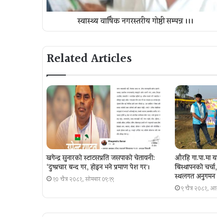
स्वास्थ्य वार्षिक नगरस्तरीय गोष्ठी सम्पन्न ।।।
Related Articles
खगेन्द्र सुनारको स्टाटसप्रति जसपाको चेतावनी:
औरहि गा.पा.मा य
‘दुष्प्रचार बन्द गर, होइन भने प्रमाण पेश गर´।
बिस्थापनकाे चर्च
स्थलगत अनुगमन
१० चैत्र २०८१, सोमबार ०९:१९
९ चैत्र २०८१, 