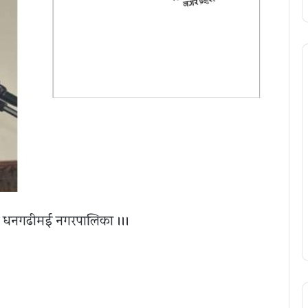
दै धनगढीमई नगरपालिका ।।।