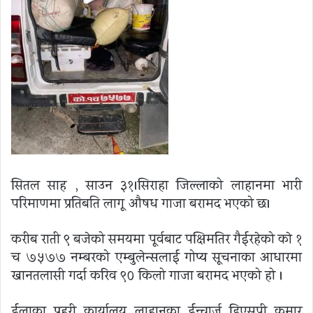
सितल साह , साउन ३१।सिराहा जिल्लाको लाहानमा भारी
परिमाणमा प्रतिबन्धित लागू औषध गाजा बरामद भएको छ।
करीब राती ९ बजेको समयमा पूर्वबाट पक्षिमतिर गैईरहेको काे १
च ७५७७ नम्बरको एम्बुलेन्सलाई गोप्य सूचनाका आधारमा
खानतलासी गर्दा करिव ९० किलो गाजा बरामद भएको हो ।
ईलाका प्रहरी कार्यालय लाहानका ईन्चार्ज डिएसपी कुमार