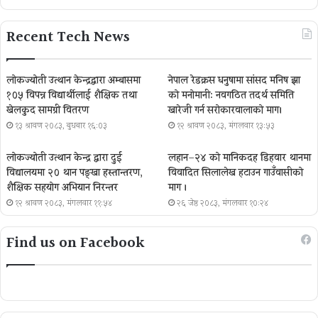
Recent Tech News
लोकज्योती उत्थान केन्द्रद्वारा अम्बासमा
नेपाल रेडक्रस धनुषामा सांसद मनिष झा
१०५ विपन्न विद्यार्थीलाई शैक्षिक तथा
को मनोमानी: नवगठित तदर्थ समिति
खेलकुद सामग्री वितरण
खारेजी गर्न सरोकारवालाको माग।
१३ श्रावण २०८३, बुधबार १६:०३
१२ श्रावण २०८३, मंगलवार १३:५३
लोकज्योती उत्थान केन्द्र द्वारा दुई
लहान–२४ को मानिकदह डिहवार थानमा
विद्यालयमा २० थान पङ्खा हस्तान्तरण,
विवादित सिलालेख हटाउन गाउँवासीको
शैक्षिक सहयोग अभियान निरन्तर
माग ।
१२ श्रावण २०८३, मंगलवार ११:५४
२६ जेष्ठ २०८३, मंगलवार १०:२४
Find us on Facebook