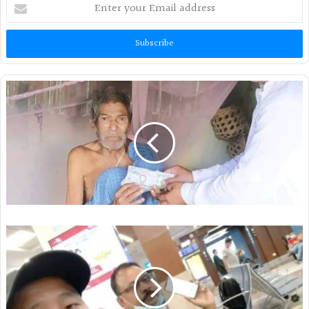
Enter
your
Email
address