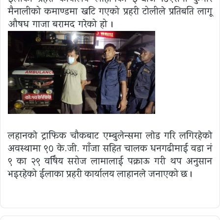
मैनालीको कमाण्डमा खटि गएको प्रहरी टोलीले प्रतिबन्धित लागू
औषध गाजा बरामद गरेको हो ।
लहानकाे ट्राफिक चौकबाट एम्बुलेन्समा लाेड गरि लगिरहेकाे
अवस्थामा ९० के.जी. गाँजा सहित चालक धनगढीमाई वडा नं
९ का २९ वर्षिय सरोज लामालाई पक्राऊ गरी थप अनुसन्धान
भइरहेको ईलाका प्रहरी कार्यालय लाहानले जनाएको छ ।