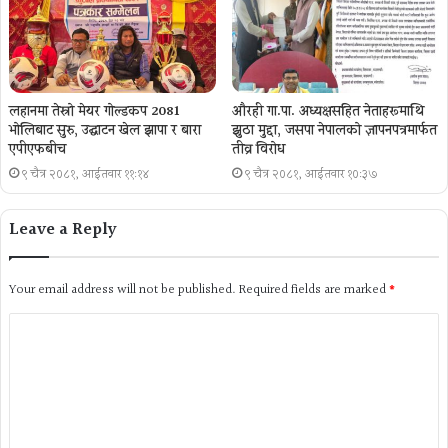
लहानमा तेस्रो मेयर गोल्डकप 2081
औरही गा.पा. अध्यक्षसहित नेताहरूमाथि
भोलिबाट सुरु, उद्घाटन खेल झापा र बारा
झुठा मुद्दा, जसपा नेपालको ज्ञापनपत्रमार्फत
एपीएफबीच
तीव्र विरोध
९ चैत्र २०८१, आईतवार ११:१४
९ चैत्र २०८१, आईतवार १०:३७
Leave a Reply
Your email address will not be published.
Required fields are marked
*