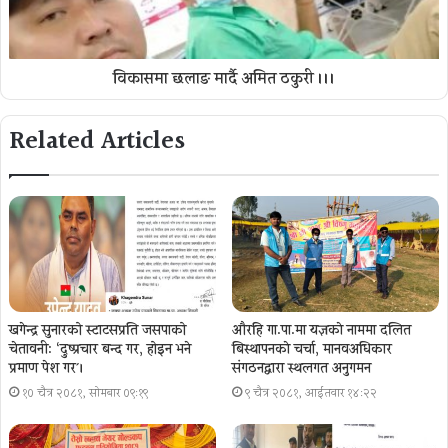
विकासमा छलाङ मार्दै अमित ठकुरी ।।।
Related Articles
खगेन्द्र सुनारको स्टाटसप्रति जसपाको
औरहि गा.पा.मा यज्ञकाे नाममा दलित
चेतावनी: ‘दुष्प्रचार बन्द गर, होइन भने
बिस्थापनकाे चर्चा, मानवअधिकार
प्रमाण पेश गर´।
संगठनद्वारा स्थलगत अनुगमन
१० चैत्र २०८१, सोमबार ०९:१९
९ चैत्र २०८१, आईतवार १४:२२