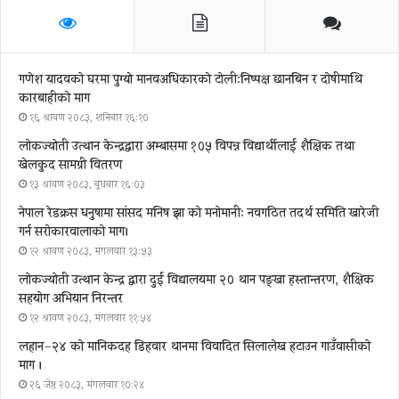
गणेश यादवको घरमा पुग्याे मानवअधिकारकाे टोली:निष्पक्ष छानबिन र दोषीमाथि
कारबाहीको माग
१६ श्रावण २०८३, शनिबार १६:१०
लोकज्योती उत्थान केन्द्रद्वारा अम्बासमा १०५ विपन्न विद्यार्थीलाई शैक्षिक तथा
खेलकुद सामग्री वितरण
१३ श्रावण २०८३, बुधबार १६:०३
नेपाल रेडक्रस धनुषामा सांसद मनिष झा को मनोमानी: नवगठित तदर्थ समिति खारेजी
गर्न सरोकारवालाको माग।
१२ श्रावण २०८३, मंगलवार १३:५३
लोकज्योती उत्थान केन्द्र द्वारा दुई विद्यालयमा २० थान पङ्खा हस्तान्तरण, शैक्षिक
सहयोग अभियान निरन्तर
१२ श्रावण २०८३, मंगलवार ११:५४
लहान–२४ को मानिकदह डिहवार थानमा विवादित सिलालेख हटाउन गाउँवासीको
माग ।
२६ जेष्ठ २०८३, मंगलवार १०:२४