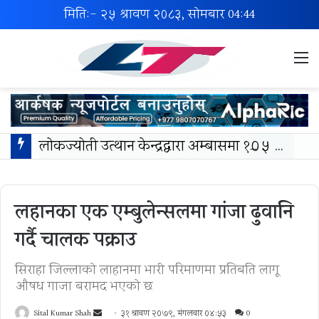
मिति:- २५ श्रावण २०८३, सोमबार
04:44
M
लोकज्योती उत्थान केन्द्रद्वारा अम्बासमा १०५ विपन्न विद्यार्थीलाई शैक्षिक तथा खेलकुद सामग्री वितरण
लहानका एक एम्बुलेन्सलमा गांजा ढुवानि
गर्दै चालक पक्राउ
सिराहा जिल्लाको लाहानमा भारी परिमाणमा प्रतिबन्धित लागू
औषध गाजा बरामद भएको छ
Send
Sital Kumar Shah
३१ श्रावण २०७९, मंगलवार ०४:५३
0