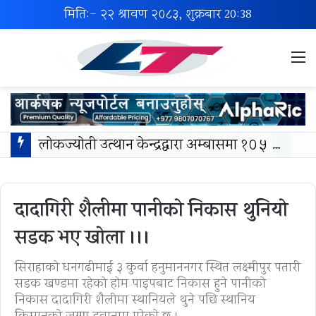
मिति:- २२ श्रावण २०८३, शुक्रबार
20:38
M
लोकज्योती उत्थान केन्द्रद्वारा अम्बासमा १०५ विपन्न विद्यार्थीलाई शैक्षिक तथा खेलकुद सामग्री वितरण
दादागिरी शैलीमा पानीको निकास थुनियो
सडक भए खोला ।।।
सिराहाको धनगढीमाई ३ कुर्वा हनुमाननगर स्थित लक्ष्मीपुर पतारी
सडक खण्डमा रहेको होम पाइपबाट निकास हुने पानीको
निकास दादागिरी शैलीमा स्थानियले थुने पछि स्थानिय