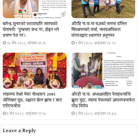
खगेन्द्र सुनारको स्टाटसप्रति जसपाको
औरहि गा.पा.मा यज्ञकाे नाममा दलित
चेतावनी: ‘दुष्प्रचार बन्द गर, होइन भने
बिस्थापनकाे चर्चा, मानवअधिकार
प्रमाण पेश गर´।
संगठनद्वारा स्थलगत अनुगमन
१० चैत्र २०८१, सोमबार ०९:१९
९ चैत्र २०८१, आईतवार १४:२२
लहानमा तेस्रो मेयर गोल्डकप 2081
औरही गा.पा. अध्यक्षसहित नेताहरूमाथि
भोलिबाट सुरु, उद्घाटन खेल झापा र बारा
झुठा मुद्दा, जसपा नेपालको ज्ञापनपत्रमार्फत
एपीएफबीच
तीव्र विरोध
९ चैत्र २०८१, आईतवार ११:१४
९ चैत्र २०८१, आईतवार १०:३७
Leave a Reply