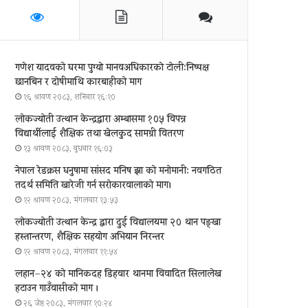
गणेश यादवको घरमा पुग्याे मानवअधिकारकाे टोली:निष्पक्ष
छानबिन र दोषीमाथि कारबाहीको माग
१६ श्रावण २०८३, शनिबार १६:१०
लोकज्योती उत्थान केन्द्रद्वारा अम्बासमा १०५ विपन्न
विद्यार्थीलाई शैक्षिक तथा खेलकुद सामग्री वितरण
१३ श्रावण २०८३, बुधबार १६:०३
नेपाल रेडक्रस धनुषामा सांसद मनिष झा को मनोमानी: नवगठित
तदर्थ समिति खारेजी गर्न सरोकारवालाको माग।
१२ श्रावण २०८३, मंगलवार १३:५३
लोकज्योती उत्थान केन्द्र द्वारा दुई विद्यालयमा २० थान पङ्खा
हस्तान्तरण, शैक्षिक सहयोग अभियान निरन्तर
१२ श्रावण २०८३, मंगलवार ११:५४
लहान–२४ को मानिकदह डिहवार थानमा विवादित सिलालेख
हटाउन गाउँवासीको माग ।
२६ जेष्ठ २०८३, मंगलवार १०:२४