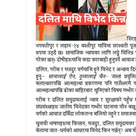
सिरह
भगवतीपुर र लहान-१४ बस्तीपुर माविमा सरस्वती पूजा
रुपमा उठ्दै छ। सामाजिक न्यायका लागि लड्ने विभिन
गरेका छन्। दोषीहरूमाथि कडा कारबाही हुनुपर्ने आवाज 
दलित, गरीब र मजदुर वर्गमाथि हुने विभेद र अन्याय दि
हुनु—
सानालाई ऐन, ठूलालाई चैन
— जस्ता प्रवृत
बलात्कारपछि आत्महत्या प्रकरणमा पनि गाउँस्तर
आत्महत्यापछि ढोका बाहिरबाट थुनिएको विषय गम्भीर 
गरीब र दलित समुदायलाई न्याय र सुरक्षाको पहुँच म
संघसंस्थाहरू जातीय विभेदका गम्भीर घटनामा मौन बस्
वर्गको आवाज दबिँदा लोकतन्त्र बलियो नहुने र समाजवादक
चुनावी भाषणहरूमा किसान, मजदुर, दलित समुदायका लागि 
बेलामा जात-धर्मको आधारमा विभेद किन गर्छन्? अब यी 