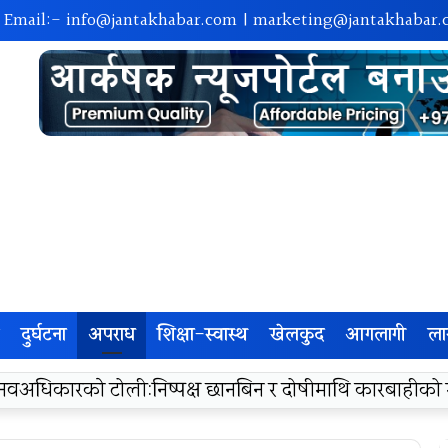
| Email:-
info@jantakhabar.com
|
marketing@jantakhabar.
दुर्घटना
अपराध
शिक्षा-स्वास्थ
खेलकुद
आगलागी
ला
रा अम्बासमा १०५ विपन्न विद्यार्थीलाई शैक्षिक तथा खेलकुद सामग