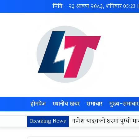
मिति:- २३ श्रावण २०८३, शनिबार
05:23
होमपेज
स्थानीय खबर
समाचार
मुख्य-समाचार
लोकज्योती उत्थान केन्द्रद्वा
Breaking News