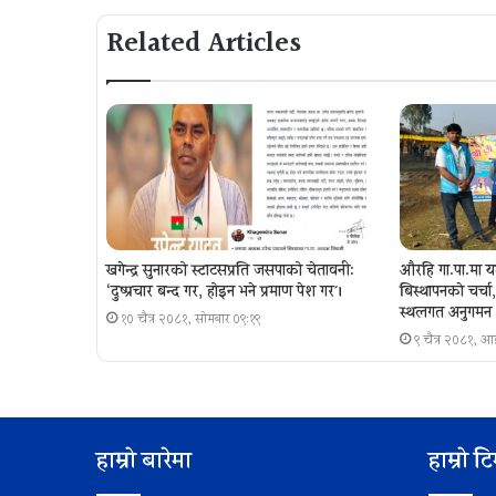
Related Articles
खगेन्द्र सुनारको स्टाटसप्रति जसपाको चेतावनी:
औरहि गा.पा.मा य
‘दुष्प्रचार बन्द गर, होइन भने प्रमाण पेश गर´।
बिस्थापनकाे चर्च
स्थलगत अनुगमन
१० चैत्र २०८१, सोमबार ०९:१९
९ चैत्र २०८१, 
हाम्रो बारेमा
हाम्रो ट