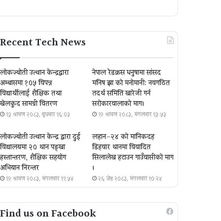
Recent Tech News
लोकज्योती उत्थान केन्द्रद्वारा
नेपाल रेडक्रस धनुषामा सांसद
अम्बासमा १०५ विपन्न
मनिष झा को मनोमानी: नवगठित
विद्यार्थीलाई शैक्षिक तथा
तदर्थ समिति खारेजी गर्न
खेलकुद सामग्री वितरण
सरोकारवालाको माग।
१३ श्रावण २०८३, बुधबार १६:०३
१२ श्रावण २०८३, मंगलवार १३:५३
लोकज्योती उत्थान केन्द्र द्वारा दुई
लहान–२४ को मानिकदह
विद्यालयमा २० थान पङ्खा
डिहवार थानमा विवादित
हस्तान्तरण, शैक्षिक सहयोग
सिलालेख हटाउन गाउँवासीको माग
अभियान निरन्तर
।
१२ श्रावण २०८३, मंगलवार ११:५४
२६ जेष्ठ २०८३, मंगलवार १०:२४
Find us on Facebook