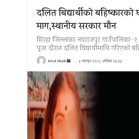
दलित बिद्यार्थीकाे बहिष्कारको
माग,स्थानीय सरकार माैन
सिरहा जिल्लाका नवराजपुर गाउँपालिका-१ 
पूजा दौरान दलित विद्यार्थीमाथि गरिएको बह
Send
Sital Shah
३ फाल्गुन २०८१, शनिबार ०३:३५
an
email