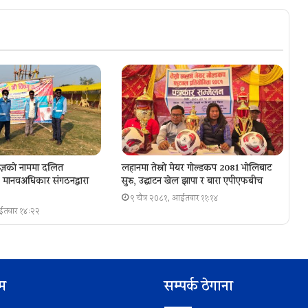
ज्ञकाे नाममा दलित
लहानमा तेस्रो मेयर गोल्डकप 2081 भोलिबाट
ा, मानवअधिकार संगठनद्वारा
सुरु, उद्घाटन खेल झापा र बारा एपीएफबीच
९ चैत्र २०८१, आईतवार ११:१४
आईतवार १४:२२
िम
सम्पर्क ठेगाना