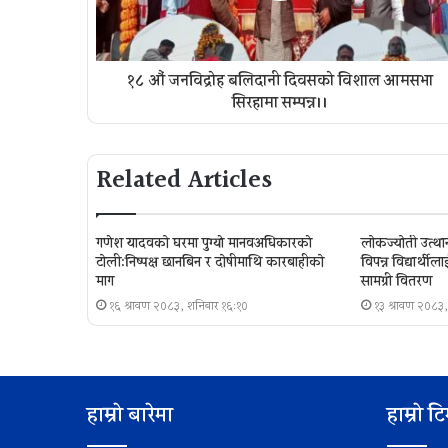
१८ औं जनविद्रोह बलिदानी दिवसको विशाल आमसभा
सिरहामा सम्पन्न।।
Related Articles
गणेश यादवको घरमा पुग्याे मानवअधिकारकाे
लोकज्योती उत्थान 
टोली:निष्पक्ष छानबिन र दोषीमाथि कारबाहीको
विपन्न विद्यार्थ
माग
सामग्री वितरण
१६ श्रावण २०८३, शनिबार १६:१०
१३ श्रावण २०८३,
हाम्रो बारेमा
हाम्रो ट