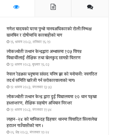
गणेश यादवको घरमा पुग्याे मानवअधिकारकाे टोली:निष्पक्ष
छानबिन र दोषीमाथि कारबाहीको माग
१६ श्रावण २०८३, शनिबार १६:१०
लोकज्योती उत्थान केन्द्रद्वारा अम्बासमा १०५ विपन्न
विद्यार्थीलाई शैक्षिक तथा खेलकुद सामग्री वितरण
१३ श्रावण २०८३, बुधबार १६:०३
नेपाल रेडक्रस धनुषामा सांसद मनिष झा को मनोमानी: नवगठित
तदर्थ समिति खारेजी गर्न सरोकारवालाको माग।
१२ श्रावण २०८३, मंगलवार १३:५३
लोकज्योती उत्थान केन्द्र द्वारा दुई विद्यालयमा २० थान पङ्खा
हस्तान्तरण, शैक्षिक सहयोग अभियान निरन्तर
१२ श्रावण २०८३, मंगलवार ११:५४
लहान–२४ को मानिकदह डिहवार थानमा विवादित सिलालेख
हटाउन गाउँवासीको माग ।
२६ जेष्ठ २०८३, मंगलवार १०:२४