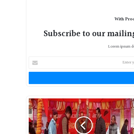
With Pro
Subscribe to our mailing
Lorem ipsum do
Enter
your
Email
address