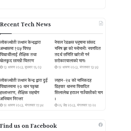
Recent Tech News
लोकज्योती उत्थान केन्द्रद्वारा
नेपाल रेडक्रस धनुषामा सांसद
अम्बासमा १०५ विपन्न
मनिष झा को मनोमानी: नवगठित
विद्यार्थीलाई शैक्षिक तथा
तदर्थ समिति खारेजी गर्न
खेलकुद सामग्री वितरण
सरोकारवालाको माग।
१३ श्रावण २०८३, बुधबार १६:०३
१२ श्रावण २०८३, मंगलवार १३:५३
लोकज्योती उत्थान केन्द्र द्वारा दुई
लहान–२४ को मानिकदह
विद्यालयमा २० थान पङ्खा
डिहवार थानमा विवादित
हस्तान्तरण, शैक्षिक सहयोग
सिलालेख हटाउन गाउँवासीको माग
अभियान निरन्तर
।
१२ श्रावण २०८३, मंगलवार ११:५४
२६ जेष्ठ २०८३, मंगलवार १०:२४
Find us on Facebook