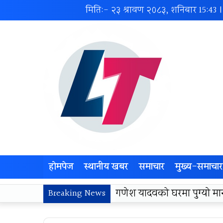
मिति:- २३ श्रावण २०८३, शनिबार
15:43
|
होमपेज
स्थानीय खबर
समाचार
मुख्य-समाचार
लोकज्योती उत्थान केन्द्रद्वा
Breaking News