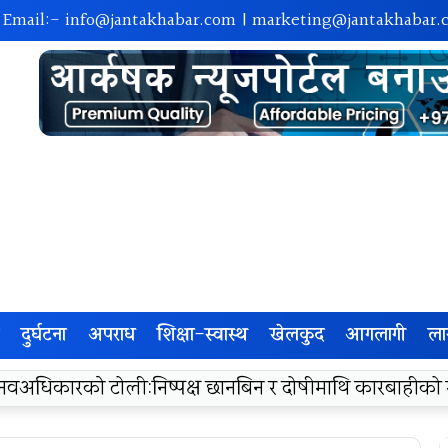
 Email:-
info@jantakhabar.com
|
marketing@jantakhabar.
दुर्घटना
अपराध
शिक्षा-स्वास्थ
खेलकुद
आगलागी
ला
रा अम्बासमा १०५ विपन्न विद्यार्थीलाई शैक्षिक तथा खेलकुद सामग