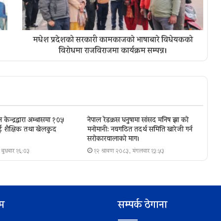
मधेश प्रदेशको सरकारी कामकाजको भाषाबारे विधेयकको
विरोधमा राजविराजमा कार्यक्रम सम्पन्न।
केन्द्रद्वारा अम्बासमा १०५
नेपाल रेडक्रस धनुषामा सांसद मनिष झा को
ीलाई शैक्षिक तथा खेलकुद
मनोमानी: नवगठित तदर्थ समिति खारेजी गर्न
सरोकारवालाको माग।
 बुधबार १६:०३
१२ श्रावण २०८३, मंगलवार १३:५३
िम
सम्पर्क ठेगाना