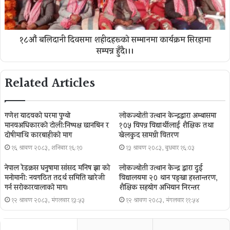
१८औं बलिदानी दिवसमा शहीदहरूको सम्मानमा कार्यक्रम सिरहामा
सम्पन्न हुँदै।।।
Related Articles
गणेश यादवको घरमा पुग्याे
लोकज्योती उत्थान केन्द्रद्वारा अम्बासमा
मानवअधिकारकाे टोली:निष्पक्ष छानबिन र
१०५ विपन्न विद्यार्थीलाई शैक्षिक तथा
दोषीमाथि कारबाहीको माग
खेलकुद सामग्री वितरण
१६ श्रावण २०८३, शनिबार १६:१०
१३ श्रावण २०८३, बुधबार १६:०३
नेपाल रेडक्रस धनुषामा सांसद मनिष झा को
लोकज्योती उत्थान केन्द्र द्वारा दुई
मनोमानी: नवगठित तदर्थ समिति खारेजी
विद्यालयमा २० थान पङ्खा हस्तान्तरण,
गर्न सरोकारवालाको माग।
शैक्षिक सहयोग अभियान निरन्तर
१२ श्रावण २०८३, मंगलवार १३:५३
१२ श्रावण २०८३, मंगलवार ११:५४