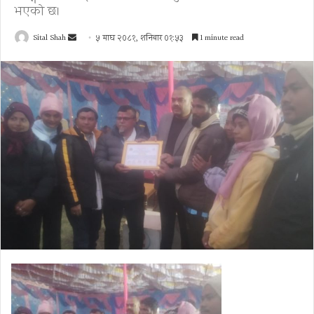
भएको छ।
Send
Sital Shah
५ माघ २०८१, शनिबार ०१:५३
1 minute read
an
email