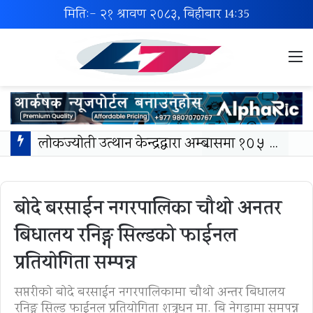
मिति:- २१ श्रावण २०८३, बिहीबार
14:35
M
लोकज्योती उत्थान केन्द्रद्वारा अम्बासमा १०५ विपन्न विद्यार्थीलाई शैक्षिक तथा खेलकुद सामग्री वितरण
बोदे बरसाईन नगरपालिका चौथो अनतर
बिधालय रनिङ्ग सिल्डको फाईनल
प्रतियोगिता सम्पन्न
सप्तरीको बोदे बरसाईन नगरपालिकामा चौथो अन्तर बिधालय
रनिङ्ग सिल्ड फाईनल प्रतियोगिता शत्रुधन मा. बि नेगडामा समपन्न