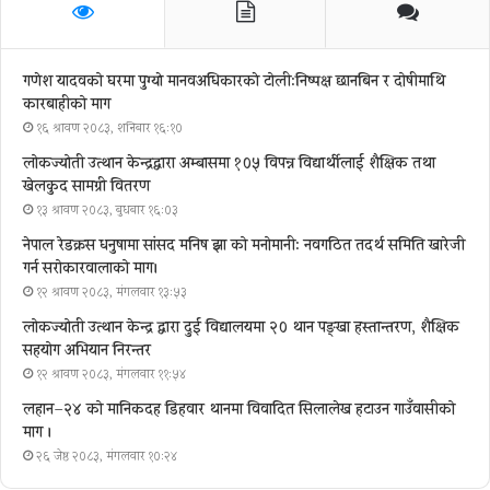
गणेश यादवको घरमा पुग्याे मानवअधिकारकाे टोली:निष्पक्ष छानबिन र दोषीमाथि
कारबाहीको माग
१६ श्रावण २०८३, शनिबार १६:१०
लोकज्योती उत्थान केन्द्रद्वारा अम्बासमा १०५ विपन्न विद्यार्थीलाई शैक्षिक तथा
खेलकुद सामग्री वितरण
१३ श्रावण २०८३, बुधबार १६:०३
नेपाल रेडक्रस धनुषामा सांसद मनिष झा को मनोमानी: नवगठित तदर्थ समिति खारेजी
गर्न सरोकारवालाको माग।
१२ श्रावण २०८३, मंगलवार १३:५३
लोकज्योती उत्थान केन्द्र द्वारा दुई विद्यालयमा २० थान पङ्खा हस्तान्तरण, शैक्षिक
सहयोग अभियान निरन्तर
१२ श्रावण २०८३, मंगलवार ११:५४
लहान–२४ को मानिकदह डिहवार थानमा विवादित सिलालेख हटाउन गाउँवासीको
माग ।
२६ जेष्ठ २०८३, मंगलवार १०:२४