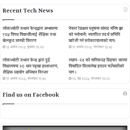
Recent Tech News
लोकज्योती उत्थान केन्द्रद्वारा अम्बासमा
नेपाल रेडक्रस धनुषामा सांसद मनिष झा
१०५ विपन्न विद्यार्थीलाई शैक्षिक तथा
को मनोमानी: नवगठित तदर्थ समिति
खेलकुद सामग्री वितरण
खारेजी गर्न सरोकारवालाको माग।
१३ श्रावण २०८३, बुधबार १६:०३
१२ श्रावण २०८३, मंगलवार १३:५३
लोकज्योती उत्थान केन्द्र द्वारा दुई
लहान–२४ को मानिकदह डिहवार थानमा
विद्यालयमा २० थान पङ्खा हस्तान्तरण,
विवादित सिलालेख हटाउन गाउँवासीको
शैक्षिक सहयोग अभियान निरन्तर
माग ।
१२ श्रावण २०८३, मंगलवार ११:५४
२६ जेष्ठ २०८३, मंगलवार १०:२४
Find us on Facebook