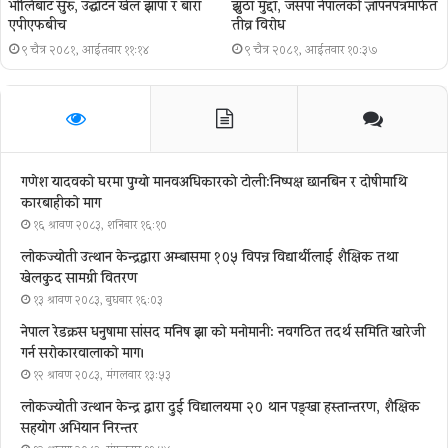
भोलिबाट सुरु, उद्घाटन खेल झापा र बारा
झुठा मुद्दा, जसपा नेपालको ज्ञापनपत्रमार्फत
एपीएफबीच
तीव्र विरोध
९ चैत्र २०८१, आईतवार ११:१४
९ चैत्र २०८१, आईतवार १०:३७
गणेश यादवको घरमा पुग्याे मानवअधिकारकाे टोली:निष्पक्ष छानबिन र दोषीमाथि
कारबाहीको माग
१६ श्रावण २०८३, शनिबार १६:१०
लोकज्योती उत्थान केन्द्रद्वारा अम्बासमा १०५ विपन्न विद्यार्थीलाई शैक्षिक तथा
खेलकुद सामग्री वितरण
१३ श्रावण २०८३, बुधबार १६:०३
नेपाल रेडक्रस धनुषामा सांसद मनिष झा को मनोमानी: नवगठित तदर्थ समिति खारेजी
गर्न सरोकारवालाको माग।
१२ श्रावण २०८३, मंगलवार १३:५३
लोकज्योती उत्थान केन्द्र द्वारा दुई विद्यालयमा २० थान पङ्खा हस्तान्तरण, शैक्षिक
सहयोग अभियान निरन्तर