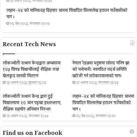
१२ श्रावण २०८३, मंगलवार ११:५४
लहान–२४ को मानिकदह डिहवार थानमा विवादित सिलालेख हटाउन गाउँवासीको
माग ।
२६ जेष्ठ २०८३, मंगलवार १०:२४
Recent Tech News
लोकज्योती उत्थान केन्द्रद्वारा अम्बासमा
नेपाल रेडक्रस धनुषामा सांसद मनिष झा
१०५ विपन्न विद्यार्थीलाई शैक्षिक तथा
को मनोमानी: नवगठित तदर्थ समिति
खेलकुद सामग्री वितरण
खारेजी गर्न सरोकारवालाको माग।
१३ श्रावण २०८३, बुधबार १६:०३
१२ श्रावण २०८३, मंगलवार १३:५३
लोकज्योती उत्थान केन्द्र द्वारा दुई
लहान–२४ को मानिकदह डिहवार थानमा
विद्यालयमा २० थान पङ्खा हस्तान्तरण,
विवादित सिलालेख हटाउन गाउँवासीको
शैक्षिक सहयोग अभियान निरन्तर
माग ।
१२ श्रावण २०८३, मंगलवार ११:५४
२६ जेष्ठ २०८३, मंगलवार १०:२४
Find us on Facebook