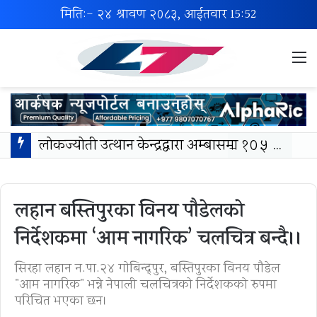
मिति:- २४ श्रावण २०८३, आईतवार
15:52
M
लोकज्योती उत्थान केन्द्रद्वारा अम्बासमा १०५ विपन्न विद्यार्थीलाई शैक्षिक तथा खेलकुद सामग्री वितरण
लहान बस्तिपुरका विनय पाैडेलकाे
निर्देशकमा ‘आम नागरिक’ चलचित्र बन्दै।।
सिरहा लहान न.पा.२४ गाेबिन्द्पुर, बस्तिपुरका विनय पाैडेल
"आम नागरिक" भन्ने नेपाली चलचित्रकाे निर्देशकको रुपमा
परिचित भएका छन।