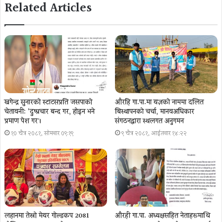
Related Articles
खगेन्द्र सुनारको स्टाटसप्रति जसपाको
औरहि गा.पा.मा यज्ञकाे नाममा दलित
चेतावनी: ‘दुष्प्रचार बन्द गर, होइन भने
बिस्थापनकाे चर्चा, मानवअधिकार
प्रमाण पेश गर´।
संगठनद्वारा स्थलगत अनुगमन
१० चैत्र २०८१, सोमबार ०९:१९
९ चैत्र २०८१, आईतवार १४:२२
लहानमा तेस्रो मेयर गोल्डकप 2081
औरही गा.पा. अध्यक्षसहित नेताहरूमाथि