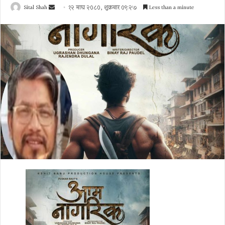
Send
Sital Shah
१२ माघ २०८०, शुक्रबार ०९:२७
Less than a minute
an
email