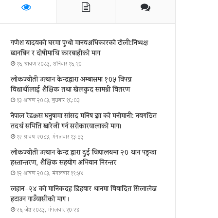
गणेश यादवको घरमा पुग्याे मानवअधिकारकाे टोली:निष्पक्ष
छानबिन र दोषीमाथि कारबाहीको माग
१६ श्रावण २०८३, शनिबार १६:१०
लोकज्योती उत्थान केन्द्रद्वारा अम्बासमा १०५ विपन्न
विद्यार्थीलाई शैक्षिक तथा खेलकुद सामग्री वितरण
१३ श्रावण २०८३, बुधबार १६:०३
नेपाल रेडक्रस धनुषामा सांसद मनिष झा को मनोमानी: नवगठित
तदर्थ समिति खारेजी गर्न सरोकारवालाको माग।
१२ श्रावण २०८३, मंगलवार १३:५३
लोकज्योती उत्थान केन्द्र द्वारा दुई विद्यालयमा २० थान पङ्खा
हस्तान्तरण, शैक्षिक सहयोग अभियान निरन्तर
१२ श्रावण २०८३, मंगलवार ११:५४
लहान–२४ को मानिकदह डिहवार थानमा विवादित सिलालेख
हटाउन गाउँवासीको माग ।
२६ जेष्ठ २०८३, मंगलवार १०:२४