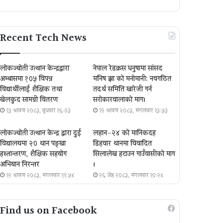
Recent Tech News
लोकज्योती उत्थान केन्द्रद्वारा
नेपाल रेडक्रस धनुषामा सांसद
अम्बासमा १०५ विपन्न
मनिष झा को मनोमानी: नवगठित
विद्यार्थीलाई शैक्षिक तथा
तदर्थ समिति खारेजी गर्न
खेलकुद सामग्री वितरण
सरोकारवालाको माग।
१३ श्रावण २०८३, बुधबार १६:०३
१२ श्रावण २०८३, मंगलवार १३:५३
लोकज्योती उत्थान केन्द्र द्वारा दुई
लहान–२४ को मानिकदह
विद्यालयमा २० थान पङ्खा
डिहवार थानमा विवादित
हस्तान्तरण, शैक्षिक सहयोग
सिलालेख हटाउन गाउँवासीको माग
अभियान निरन्तर
।
१२ श्रावण २०८३, मंगलवार ११:५४
२६ जेष्ठ २०८३, मंगलवार १०:२४
Find us on Facebook