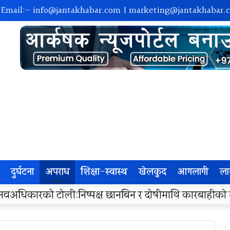
 Email:-
info@jantakhabar.com
|
marketing@jantakhabar.
दुर्घटना
अपराध
शिक्षा-स्वास्थ
खेलकुद
आगलागी
ला
रा अम्बासमा १०५ विपन्न विद्यार्थीलाई शैक्षिक तथा खेलकुद सामग