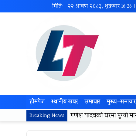
मिति:- २२ श्रावण २०८३, शुक्रबार
16:26
|
होमपेज
स्थानीय खबर
समाचार
मुख्य-समाचार
लोकज्योती उत्थान केन्द्रद्वा
Breaking News