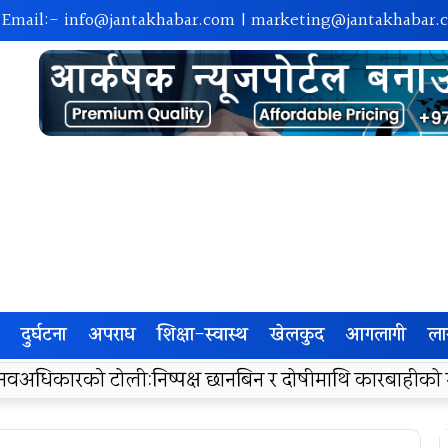
 Email:-
info@jantakhabar.com
|
marketing@jantakhabar.
दुर्घटना
अपराध
शिक्षा-स्वास्थ
खेलकुद
आगलागी
ला
रा अम्बासमा १०५ विपन्न विद्यार्थीलाई शैक्षिक तथा खेलकुद सामग