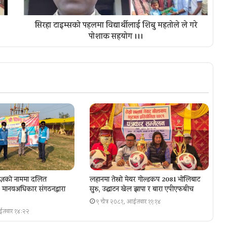
सिरहा टाइम्सको पहलमा विद्यार्थीलाई शिबु महतोले ले गरे
पोशाक सहयोग ।।।
ज्ञकाे नाममा दलित
लहानमा तेस्रो मेयर गोल्डकप 2081 भोलिबाट
ा, मानवअधिकार संगठनद्वारा
सुरु, उद्घाटन खेल झापा र बारा एपीएफबीच
९ चैत्र २०८१, आईतवार ११:१४
आईतवार १४:२२