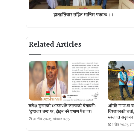
हातहतियार सहित मानिस पक्राऊ ।।।
Related Articles
खगेन्द्र सुनारको स्टाटसप्रति जसपाको चेतावनी:
औरहि गा.पा.मा य
‘दुष्प्रचार बन्द गर, होइन भने प्रमाण पेश गर´।
बिस्थापनकाे चर्च
स्थलगत अनुगमन
१० चैत्र २०८१, सोमबार ०९:१९
९ चैत्र २०८१, 