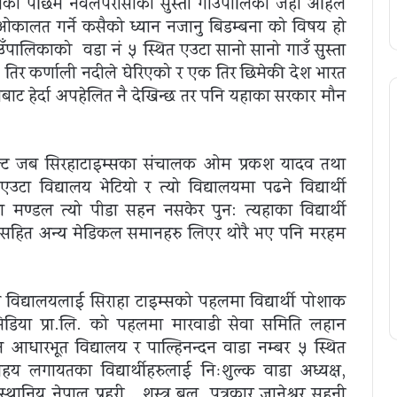
देशको पछिम नवलपरासीको सुस्ता गाउँपालिका जहा अहिले
ओकालत गर्ने कसैको ध्यान नजानु बिडम्बना को विषय हो
उँपालिकाको वडा नं ५ स्थित एउटा सानो सानो गाउँ सुस्ता
तिर कर्णाली नदीले घेरिएको र एक तिर छिमेकी देश भारत
ीकोणबाट हेर्दा अपहेलित नै देखिन्छ तर पनि यहाका सरकार मौन
ल्ट जब सिरहाटाइम्सका संचालक ओम प्रकश यादव तथा
 विद्यालय भेटियो र त्यो विद्यालयमा पढने विद्यार्थी
मण्डल त्यो पीडा सहन नसकेर पुन: त्यहाका विद्यार्थी
ा सहित अन्य मेडिकल समानहरु लिएर थोरै भए पनि मरहम
य विद्यालयलाई सिराहा टाइम्सको पहलमा विद्यार्थी पोशाक
मिडिया प्रा.लि. को पहलमा मारवाडी सेवा समिति लहान
दलित आधारभूत विद्यालय र पाल्हिनन्दन वाडा नम्बर ५ स्थित
हय लगायतका विद्यार्थीहरुलाई निःशुल्क वाडा अध्यक्ष,
ानिय नेपाल प्रहरी , शस्त्र बल ,पत्रकार ज्ञानेश्वर सहनी