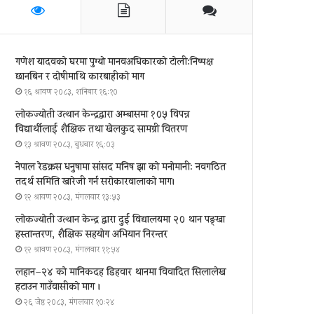
गणेश यादवको घरमा पुग्याे मानवअधिकारकाे टोली:निष्पक्ष
छानबिन र दोषीमाथि कारबाहीको माग
१६ श्रावण २०८३, शनिबार १६:१०
लोकज्योती उत्थान केन्द्रद्वारा अम्बासमा १०५ विपन्न
विद्यार्थीलाई शैक्षिक तथा खेलकुद सामग्री वितरण
१३ श्रावण २०८३, बुधबार १६:०३
नेपाल रेडक्रस धनुषामा सांसद मनिष झा को मनोमानी: नवगठित
तदर्थ समिति खारेजी गर्न सरोकारवालाको माग।
१२ श्रावण २०८३, मंगलवार १३:५३
लोकज्योती उत्थान केन्द्र द्वारा दुई विद्यालयमा २० थान पङ्खा
हस्तान्तरण, शैक्षिक सहयोग अभियान निरन्तर
१२ श्रावण २०८३, मंगलवार ११:५४
लहान–२४ को मानिकदह डिहवार थानमा विवादित सिलालेख
हटाउन गाउँवासीको माग ।
२६ जेष्ठ २०८३, मंगलवार १०:२४