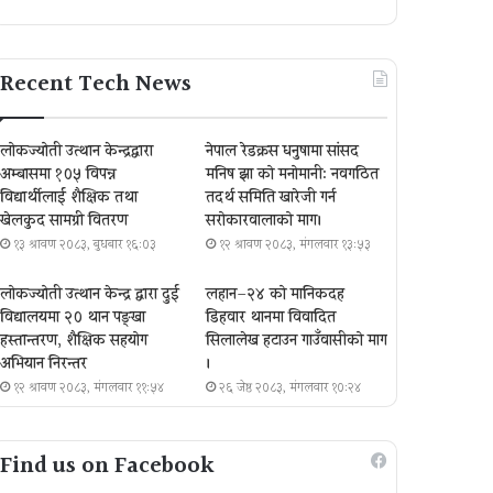
Recent Tech News
लोकज्योती उत्थान केन्द्रद्वारा
नेपाल रेडक्रस धनुषामा सांसद
अम्बासमा १०५ विपन्न
मनिष झा को मनोमानी: नवगठित
विद्यार्थीलाई शैक्षिक तथा
तदर्थ समिति खारेजी गर्न
खेलकुद सामग्री वितरण
सरोकारवालाको माग।
१३ श्रावण २०८३, बुधबार १६:०३
१२ श्रावण २०८३, मंगलवार १३:५३
लोकज्योती उत्थान केन्द्र द्वारा दुई
लहान–२४ को मानिकदह
विद्यालयमा २० थान पङ्खा
डिहवार थानमा विवादित
हस्तान्तरण, शैक्षिक सहयोग
सिलालेख हटाउन गाउँवासीको माग
अभियान निरन्तर
।
१२ श्रावण २०८३, मंगलवार ११:५४
२६ जेष्ठ २०८३, मंगलवार १०:२४
Find us on Facebook