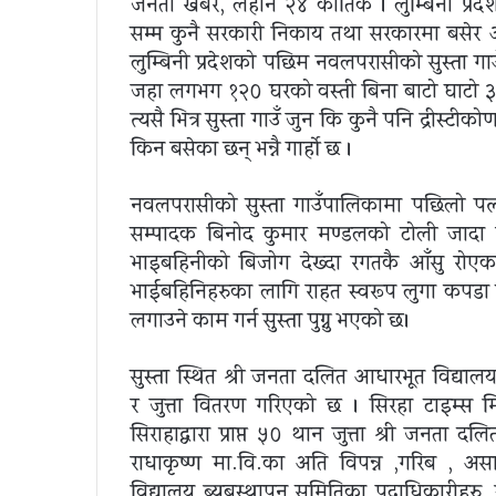
जनता खबर, लहान २४ कार्तिक । लुम्बिनी प्र
सम्म कुनै सरकारी निकाय तथा सरकारमा बसेर 
लुम्बिनी प्रदेशको पछिम नवलपरासीको सुस्ता गा
जहा लगभग १२० घरको वस्ती बिना बाटो घाटो ३ 
त्यसै भित्र सुस्ता गाउँ जुन कि कुनै पनि द्रीस्ट
किन बसेका छन् भन्नै गार्हो छ ।
नवलपरासीको सुस्ता गाउँपालिकामा पछिलो प
सम्पादक बिनोद कुमार मण्डलको टोली जादा एउटा
भाइबहिनीको बिजोग देख्दा रगतकै आँसु रोएका 
भाईबहिनिहरुका लागि राहत स्वरूप लुगा कपड
लगाउने काम गर्न सुस्ता पुग्नु भएको छ।
सुस्ता स्थित श्री जनता दलित आधारभूत विद्याल
र जुत्ता वितरण गरिएको छ । सिरहा टाइम्स 
सिराहाद्वारा प्राप्त ५० थान जुत्ता श्री जनता 
राधाकृष्ण मा.वि.का अति विपन्न ,गरिब , असा
विद्यालय ब्यबस्थापन समितिका पदाधिकारीहरु, स्थ