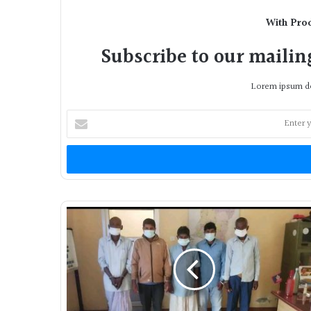
With Pro
Subscribe to our mailing
Lorem ipsum do
Enter
your
Email
address