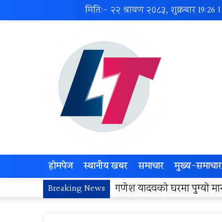
मिति:- २२ श्रावण २०८३, शुक्रबार
19:26
|
होमपेज
स्थानीय खबर
समाचार
मुख्य-समाचार
लोकज्योती उत्थान केन्द्रद्वा
Breaking News