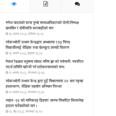
गणेश यादवको घरमा पुग्याे मानवअधिकारकाे टोली:निष्पक्ष
छानबिन र दोषीमाथि कारबाहीको माग
१६ श्रावण २०८३, शनिबार १६:१०
लोकज्योती उत्थान केन्द्रद्वारा अम्बासमा १०५ विपन्न
विद्यार्थीलाई शैक्षिक तथा खेलकुद सामग्री वितरण
१३ श्रावण २०८३, बुधबार १६:०३
नेपाल रेडक्रस धनुषामा सांसद मनिष झा को मनोमानी: नवगठित
तदर्थ समिति खारेजी गर्न सरोकारवालाको माग।
१२ श्रावण २०८३, मंगलवार १३:५३
लोकज्योती उत्थान केन्द्र द्वारा दुई विद्यालयमा २० थान पङ्खा
हस्तान्तरण, शैक्षिक सहयोग अभियान निरन्तर
१२ श्रावण २०८३, मंगलवार ११:५४
लहान–२४ को मानिकदह डिहवार थानमा विवादित सिलालेख
हटाउन गाउँवासीको माग ।
२६ जेष्ठ २०८३, मंगलवार १०:२४