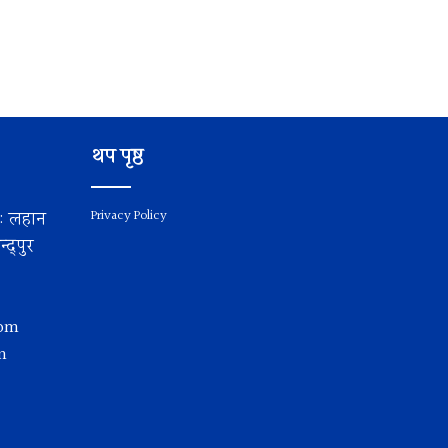
थप पृष्ठ
य: लहान
Privacy Policy
द्पुर
com
m