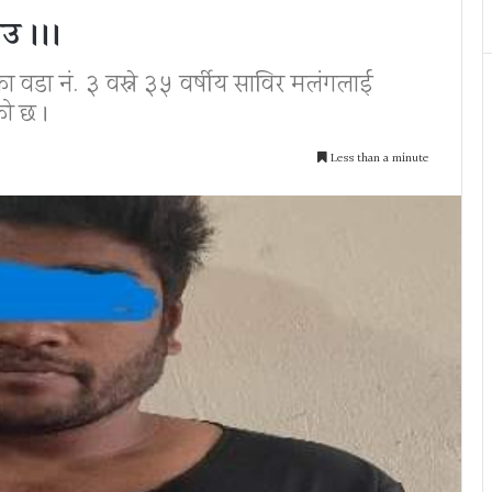
ाउ ।।।
का वडा नं. ३ वस्ने ३५ वर्षीय साविर मलंगलाई
को छ ।
Less than a minute