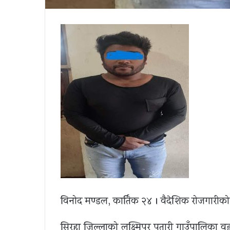
विनोद मण्डल, कार्तिक २४ । वैदेशिक रोजगारीको ना
सिरहा जिल्लाको लक्ष्मिपुर पतारी गाउँपालिका व