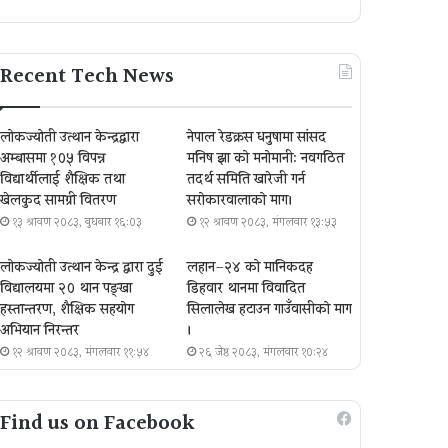
Recent Tech News
लोकज्योती उत्थान केन्द्रद्वारा
नेपाल रेडक्रस धनुषामा सांसद
अम्बासमा १०५ विपन्न
मनिष झा को मनोमानी: नवगठित
विद्यार्थीलाई शैक्षिक तथा
तदर्थ समिति खारेजी गर्न
खेलकुद सामग्री वितरण
सरोकारवालाको माग।
१३ श्रावण २०८३, बुधबार १६:०३
१२ श्रावण २०८३, मंगलवार १३:५३
लोकज्योती उत्थान केन्द्र द्वारा दुई
लहान–२४ को मानिकदह
विद्यालयमा २० थान पङ्खा
डिहवार थानमा विवादित
हस्तान्तरण, शैक्षिक सहयोग
सिलालेख हटाउन गाउँवासीको माग
अभियान निरन्तर
।
१२ श्रावण २०८३, मंगलवार ११:५४
२६ जेष्ठ २०८३, मंगलवार १०:२४
Find us on Facebook