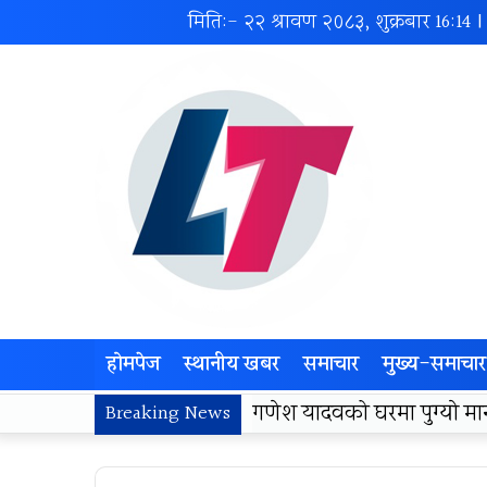
मिति:- २२ श्रावण २०८३, शुक्रबार
16:14
|
होमपेज
स्थानीय खबर
समाचार
मुख्य-समाचार
लोकज्योती उत्थान केन्द्रद्वा
Breaking News