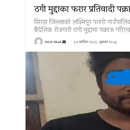
ठगी मुद्दाका फरार प्रतिवादी पक्र
सिरहा जिल्लाको लक्ष्मिपुर पतारी गाउँपालि
बैदेशिक रोजगारी ठगी मुद्दामा पक्राऊ गरिए
Send
Sital Shah
२४ कार्तिक २०८०, शुक्रबार ०१:५३
an
email