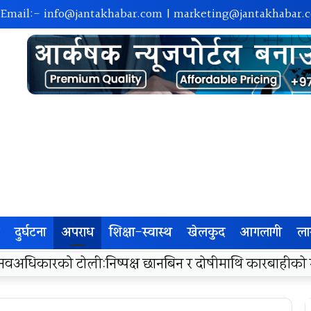
 Email:-
info@jantakhabar.com
|
marketing@jantakhabar.
दुर्घटना
अपराध
शिक्षा-स्वास्थ
खेलकुद
आगलागी
ला
रा अम्बासमा १०५ विपन्न विद्यार्थीलाई शैक्षिक तथा खेलकुद सामग