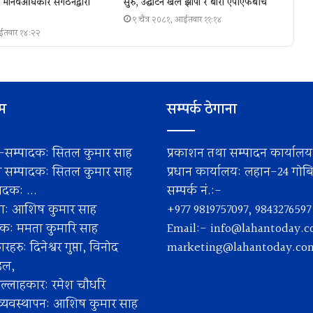
ा, मानवअधिकार संगठनद्वारा
सुरु, उद्घाटन खेल झापा र बारा एपीएफबीच
९ चैत्र २०८१, आईतवार ११:१४
आईतवार १४:२२
िम
सम्पर्क ठेगाना
-सम्पादक: सितल कुमार साह
प्रकाशन तथा सम्पादन कार्याल
ी सम्पादक: सितल कुमार साह
प्रधान कार्यालय: लहान-24 गोबिन्
दक: ...
सम्पर्क नं.:-
ता: आशिष कुमार साह
+977 9819757097, 9843276597
पक: ममता कुमारि साह
Email:-
info@lahantoday.
हरु: दिनेश्वर गुप्ता, विनोद
marketing@lahantoday.co
डल,
ल्लाहकार: रमेश चाैधरि
र व्यवस्थापन: आशिष कुमार साह