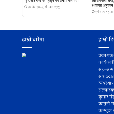
‘दुष्प्रचार बन्द गर, होइन भने प्रमाण पेश गर´।
बिस्थापनकाे चर्च
स्थलगत अनुगमन
१० चैत्र २०८१, सोमबार ०९:१९
९ चैत्र २०८१, 
हाम्रो बारेमा
हाम्रो ट
प्रकाशक
कार्यकार
सह–सम्पा
संवाददा
व्यवस्था
सल्लाहकार
कुमार मं
कानुनी स
कम्प्युट