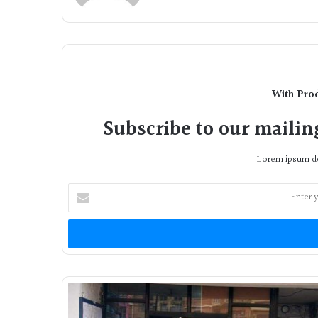
With Pro
Subscribe to our mailing
Lorem ipsum do
Enter
your
Email
address