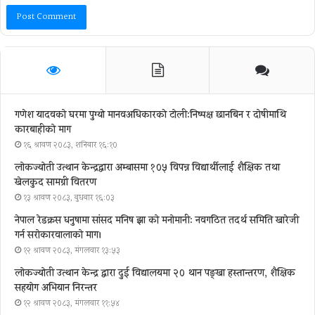
गणेश यादवको घरमा पुग्याे मानवअधिकारकाे टोली:निष्पक्ष छानबिन र दोषीमाथि
कारबाहीको माग
१६ श्रावण २०८३, शनिबार १६:१०
लोकज्योती उत्थान केन्द्रद्वारा अम्बासमा १०५ विपन्न विद्यार्थीलाई शैक्षिक तथा
खेलकुद सामग्री वितरण
१३ श्रावण २०८३, बुधबार १६:०३
नेपाल रेडक्रस धनुषामा सांसद मनिष झा को मनोमानी: नवगठित तदर्थ समिति खारेजी
गर्न सरोकारवालाको माग।
१२ श्रावण २०८३, मंगलवार १३:५३
लोकज्योती उत्थान केन्द्र द्वारा दुई विद्यालयमा २० थान पङ्खा हस्तान्तरण, शैक्षिक
सहयोग अभियान निरन्तर
१२ श्रावण २०८३, मंगलवार ११:५४