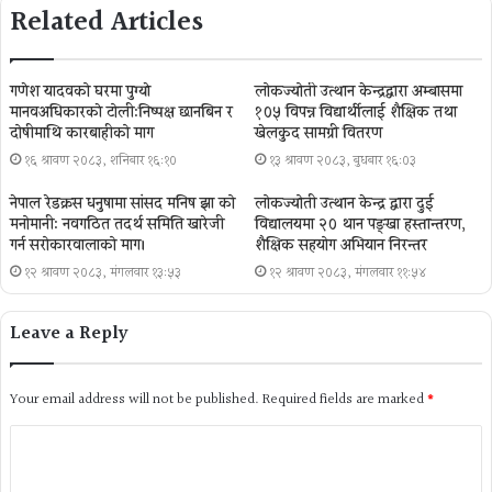
Related Articles
गणेश यादवको घरमा पुग्याे
लोकज्योती उत्थान केन्द्रद्वारा अम्बासमा
मानवअधिकारकाे टोली:निष्पक्ष छानबिन र
१०५ विपन्न विद्यार्थीलाई शैक्षिक तथा
दोषीमाथि कारबाहीको माग
खेलकुद सामग्री वितरण
१६ श्रावण २०८३, शनिबार १६:१०
१३ श्रावण २०८३, बुधबार १६:०३
नेपाल रेडक्रस धनुषामा सांसद मनिष झा को
लोकज्योती उत्थान केन्द्र द्वारा दुई
मनोमानी: नवगठित तदर्थ समिति खारेजी
विद्यालयमा २० थान पङ्खा हस्तान्तरण,
गर्न सरोकारवालाको माग।
शैक्षिक सहयोग अभियान निरन्तर
१२ श्रावण २०८३, मंगलवार १३:५३
१२ श्रावण २०८३, मंगलवार ११:५४
Leave a Reply
Your email address will not be published.
Required fields are marked
*