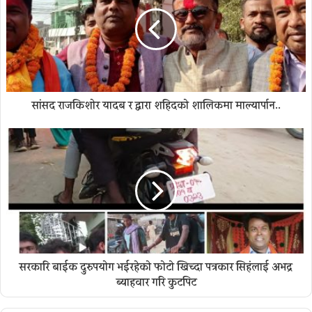
सांसद राजकिशाेर यादब र द्वारा शहिदकाे शालिकमा माल्यार्पान..
सरकारि बाईक दुरुपयाेग भईरहेकाे फाेटाे खिच्दा पत्रकार सिहंलाई अभद्र
ब्याहवार गरि कुटपिट