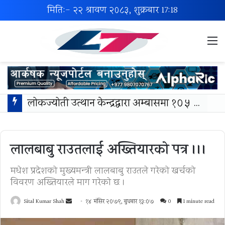
मिति:- २२ श्रावण २०८३, शुक्रबार
17:18
M
लोकज्योती उत्थान केन्द्रद्वारा अम्बासमा १०५ विपन्न विद्यार्थीलाई शैक्षिक तथा खेलकुद सामग्री वितरण
लालबाबु राउतलाई अख्तियारको पत्र ।।।
मधेश प्रदेशको मुख्यमन्त्री लालबाबु राउतले गरेको खर्चको
विवरण अख्तियारले माग गरेकाे छ ।
Send
Sital Kumar Shah
१४ मंसिर २०७९, बुधबार १३:०७
0
1 minute read
an