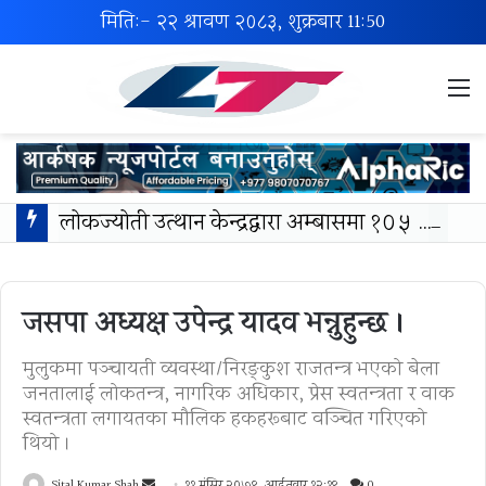
मिति:- २२ श्रावण २०८३, शुक्रबार
11:50
M
लोकज्योती उत्थान केन्द्रद्वारा अम्बासमा १०५ विपन्न विद्यार्थीलाई शैक्षिक तथा खेलकुद सामग्री वितरण
जसपा अध्यक्ष उपेन्द्र यादव भन्नुहुन्छ ।
मुलुकमा पञ्चायती व्यवस्था/निरङ्कुश राजतन्त्र भएको बेला
जनतालाई लोकतन्त्र, नागरिक अधिकार, प्रेस स्वतन्त्रता र वाक
स्वतन्त्रता लगायतका मौलिक हकहरूबाट वञ्चित गरिएको
थियो ।
Send
Sital Kumar Shah
११ मंसिर २०७९, आईतवार १२:१९
0