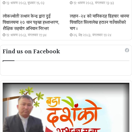
१३ श्रावण २०८३, बुधबार १६:०३
१२ श्रावण २०८३, मंगलवार १३:५३
लोकज्योती उत्थान केन्द्र द्वारा दुई
लहान–२४ को मानिकदह डिहवार थानमा
विद्यालयमा २० थान पङ्खा हस्तान्तरण,
विवादित सिलालेख हटाउन गाउँवासीको
शैक्षिक सहयोग अभियान निरन्तर
माग ।
१२ श्रावण २०८३, मंगलवार ११:५४
२६ जेष्ठ २०८३, मंगलवार १०:२४
Find us on Facebook