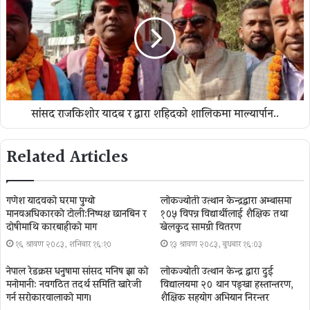
सांसद राजकिशाेर यादब र द्वारा शहिदकाे शालिकमा माल्यार्पान..
Related Articles
गणेश यादवको घरमा पुग्याे
लोकज्योती उत्थान केन्द्रद्वारा अम्बासमा
मानवअधिकारकाे टोली:निष्पक्ष छानबिन र
१०५ विपन्न विद्यार्थीलाई शैक्षिक तथा
दोषीमाथि कारबाहीको माग
खेलकुद सामग्री वितरण
१६ श्रावण २०८३, शनिबार १६:१०
१३ श्रावण २०८३, बुधबार १६:०३
नेपाल रेडक्रस धनुषामा सांसद मनिष झा को
लोकज्योती उत्थान केन्द्र द्वारा दुई
मनोमानी: नवगठित तदर्थ समिति खारेजी
विद्यालयमा २० थान पङ्खा हस्तान्तरण,
गर्न सरोकारवालाको माग।
शैक्षिक सहयोग अभियान निरन्तर