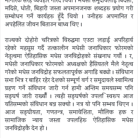
नागरिक सरह व्यवहार गरिँदै थियो । मधेसी समुदायलाई बिदेसी,
मदिसे, धोती, बिहारी जस्ता अपमानजनक शब्दहरू प्रयोग गरी
सम्बोधन गर्ने कार्यहरू हुँदै थियो । उनीहरू अपमानित र
अपहेलित जीवन बिताउन बाध्य थिए ।
राज्यको दोहोरो चरित्रको विरुद्धमा एउटा लडाई अपरिहार्य
रहेको महसुस गर्दै तत्कालीन मधेसी जनाधिकार फोरमको
नेतृत्वमा ऐतिहासिक मधेस जनविद्रोहको संखनाध गर्यौ । र,
मधेसी जनाधिकार फोरमको अध्यक्षको हैसियतले मैले नेतृत्व
गरेको मधेस जनविद्रोह सफलतापूर्वक अगाडि बढ्यो । संविधान
सभा भित्र र बाहिर रहेर देशको सम्पूर्ण वर्ग र समुदायले स्वामित्व
ग्रहण गर्ने संविधान जारी गर्न हामी अन्तिम समयसम्म पनि
सङ्घर्ष जारी राख्यौँ । त्यही सङ्घर्षको उपलब्धि स्वरूप आज
यतिसम्मको संविधान बन्न सक्यो । नत्र यो पनि सम्भव थिएन ।
आज सङ्घीयता, गणतन्त्र, समावेशिता, मौलिक हक र
सामाजिक न्याय जस्ता उपलब्धिहरू ऐतिहासिक मधेस
जनविद्रोहकै देन हो ।