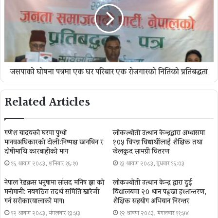
जसपाकाे घाेषना पत्रमा एक घर परिबार एक राेजगारकाे नितिकाे प्रतिबद्धता
Related Articles
गणेश यादवको घरमा पुग्याे
लोकज्योती उत्थान केन्द्रद्वारा अम्बासमा
मानवअधिकारकाे टोली:निष्पक्ष छानबिन र
१०५ विपन्न विद्यार्थीलाई शैक्षिक तथा
दोषीमाथि कारबाहीको माग
खेलकुद सामग्री वितरण
१६ श्रावण २०८३, शनिबार १६:१०
१३ श्रावण २०८३, बुधबार १६:०३
नेपाल रेडक्रस धनुषामा सांसद मनिष झा को
लोकज्योती उत्थान केन्द्र द्वारा दुई
मनोमानी: नवगठित तदर्थ समिति खारेजी
विद्यालयमा २० थान पङ्खा हस्तान्तरण,
गर्न सरोकारवालाको माग।
शैक्षिक सहयोग अभियान निरन्तर
१२ श्रावण २०८३, मंगलवार १३:५३
१२ श्रावण २०८३, मंगलवार ११:५४