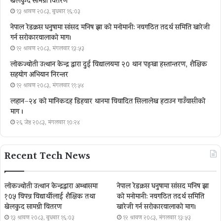
खेलकुद सामग्री वितरण
१३ श्रावण २०८३, बुधबार १६:०३
नेपाल रेडक्रस धनुषामा सांसद मनिष झा को मनोमानी: नवगठित तदर्थ समिति खारेजी
गर्न सरोकारवालाको माग।
१२ श्रावण २०८३, मंगलवार १३:५३
लोकज्योती उत्थान केन्द्र द्वारा दुई विद्यालयमा २० थान पङ्खा हस्तान्तरण, शैक्षिक
सहयोग अभियान निरन्तर
१२ श्रावण २०८३, मंगलवार ११:५४
लहान–२४ को मानिकदह डिहवार थानमा विवादित सिलालेख हटाउन गाउँवासीको
माग ।
२६ जेष्ठ २०८३, मंगलवार १०:२४
Recent Tech News
लोकज्योती उत्थान केन्द्रद्वारा अम्बासमा
नेपाल रेडक्रस धनुषामा सांसद मनिष झा
१०५ विपन्न विद्यार्थीलाई शैक्षिक तथा
को मनोमानी: नवगठित तदर्थ समिति
खेलकुद सामग्री वितरण
खारेजी गर्न सरोकारवालाको माग।
१३ श्रावण २०८३, बुधबार १६:०३
१२ श्रावण २०८३, मंगलवार १३:५३