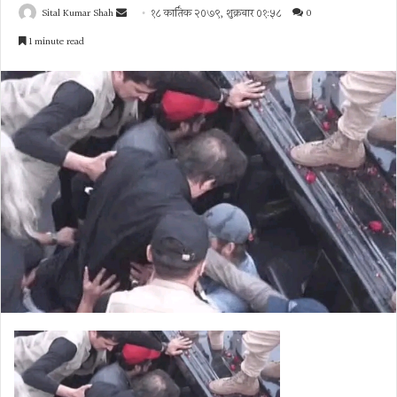
Send
Sital Kumar Shah
१८ कार्तिक २०७९, शुक्रबार ०१:५८
0
an
1 minute read
email