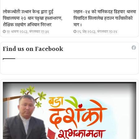
लोकज्योती उत्थान केन्द्र द्वारा दुई
लहान–२४ को मानिकदह डिहवार थानमा
विद्यालयमा २० थान पङ्खा हस्तान्तरण,
विवादित सिलालेख हटाउन गाउँवासीको
शैक्षिक सहयोग अभियान निरन्तर
माग ।
१२ श्रावण २०८३, मंगलवार ११:५४
२६ जेष्ठ २०८३, मंगलवार १०:२४
Find us on Facebook