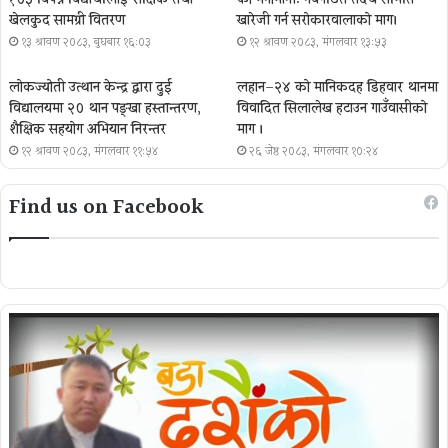
१०५ विपन्न विद्यार्थीलाई शैक्षिक तथा
को मनोमानी: नवगठित तदर्थ समिति
खेलकुद सामग्री वितरण
खारेजी गर्न सरोकारवालाको माग।
१३ श्रावण २०८३, बुधबार १६:०३
१२ श्रावण २०८३, मंगलवार १३:५३
लोकज्योती उत्थान केन्द्र द्वारा दुई
लहान–२४ को मानिकदह डिहवार थानमा
विद्यालयमा २० थान पङ्खा हस्तान्तरण,
विवादित सिलालेख हटाउन गाउँवासीको
शैक्षिक सहयोग अभियान निरन्तर
माग ।
१२ श्रावण २०८३, मंगलवार ११:५४
२६ जेष्ठ २०८३, मंगलवार १०:२४
Find us on Facebook