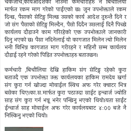
चेकजाँच,कार्यआदेशकाे नाउँमा कर्मचारीहरु नै बिचाैलिया
मार्फत रकम माग गरेकाे पाईएकाे छ। जुन उपभोक्ताले रकम
दिन्छ, पैसाकाे सेटिङ्ग मिल्छ उसकाे कार्य आदेश तुरुन्तै दिने र
जाे संग पैसाकाे सेटिङ्ग मिल्दैन, पैसाे दिदैन उसलाई दिनै पिच्छे
कार्यलय दाैडाउने काम गरिरहेकाे एक उपभोक्ताले जानकारी
दिनु भएकाे छ। पैसा नदिनेलाई याे कागजात मिलेन त्यो मिलेन
भनी विभिन्न कागजात माग गरीरहने र महिनाै सम्म कार्यलय
दाैडाई रहने गरेकाे पिडित उपभोक्ताहरु बताउछन।
कर्मचारी ,बिचाैलिया देखि हाकिम संग सेटिङ्ग रहेकाे कुरा
बताउदै एक उपभोक्ता उक्त कार्यलयका हाकिम रामदेव खर्गा
संग कुरा गर्न खाेज्दा माेवाईल स्विच अफ गरेर क्वाटर भित्र
बसेका थिए।का.स.मार्फत कुरा पठाउदा साईट इन्चार्ज ज्योति
साह संग कुरा गर्न भन्नू भनेर पन्छिनु भएकाे थियाे।यता साईट
ईन्चार्ज साह माेवाईल अफ गरेर कार्यलयबाट ४:०० बजे नै
निस्किनु भएकाे थियाे।