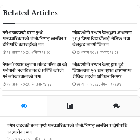
Related Articles
गणेश यादवको घरमा पुग्याे
लोकज्योती उत्थान केन्द्रद्वारा अम्बासमा
मानवअधिकारकाे टोली:निष्पक्ष छानबिन र
१०५ विपन्न विद्यार्थीलाई शैक्षिक तथा
दोषीमाथि कारबाहीको माग
खेलकुद सामग्री वितरण
१६ श्रावण २०८३, शनिबार १६:१०
१३ श्रावण २०८३, बुधबार १६:०३
नेपाल रेडक्रस धनुषामा सांसद मनिष झा को
लोकज्योती उत्थान केन्द्र द्वारा दुई
मनोमानी: नवगठित तदर्थ समिति खारेजी
विद्यालयमा २० थान पङ्खा हस्तान्तरण,
गर्न सरोकारवालाको माग।
शैक्षिक सहयोग अभियान निरन्तर
१२ श्रावण २०८३, मंगलवार १३:५३
१२ श्रावण २०८३, मंगलवार ११:५४
गणेश यादवको घरमा पुग्याे मानवअधिकारकाे टोली:निष्पक्ष छानबिन र दोषीमाथि
कारबाहीको माग
१६ श्रावण २०८३, शनिबार १६:१०