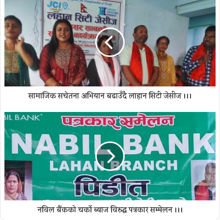
सामाजिक सचेतना अभियान बढाउँदै लाहान सिटी जेसीज ।।।
नविल बैंकको चर्को ब्याज विरुद्ध पत्रकार सम्मेलन ।।।