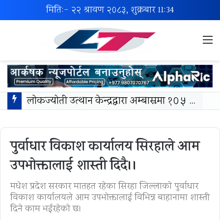
मिति:- २२ श्रावण २०८३, शुक्रबार
11:34
M
लोकज्योती उत्थान केन्द्रद्वारा अम्बासमा १०५ विपन्न विद्यार्थीलाई शैक्षिक तथा खेलकुद सामग्री वितरण
पुर्वाधार विकाश कार्यालय सिरहाले आम
उपभोक्तालाई शास्ती दिदै।।
मधेश प्रदेश सरकार मातहत रहेका सिरहा जिल्लाकाे पुर्वाधार
विकाश कार्यालयले आम उपभोक्तालाई विभिन्न बाहानामा शास्ती
दिने काम भईरहेकाे छ।